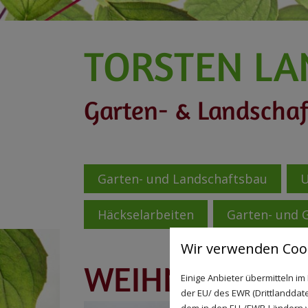
TORSTEN LA
Garten- & Landscha
Garten- und Landschaftsbau
U
Häckselarbeiten
Garten- und 
Wir verwenden Cook
WEIHNACHTSB
Einige Anbieter übermitteln 
der EU/ des EWR (Drittlanddate
dem in den EU-/EWR-Ländern ve