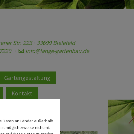
er Str. 223 · 33699 Bielefeld
57220 ·
info@lange-gartenbau.de
Gartengestaltung
Kontakt
se Daten an Länder außerhalb
ist möglicherweise nicht mit
den auf diese Daten zugreifen