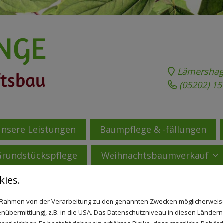
NGE
Lämershagen
ftsbau
(05202) 1
nsere Leistungen
Baumpflege & -fällungen
Grundstückspflege
Weihnachtsbaumverkauf
ies.
ÄUME
im Rahmen von der Verarbeitung zu den genannten Zwecken möglicherwei
nübermittlung), z.B. in die USA. Das Datenschutzniveau in diesen Ländern 
rgleichbar. Es besteht daher ein erhöhtes Risiko, dass staatliche Behör